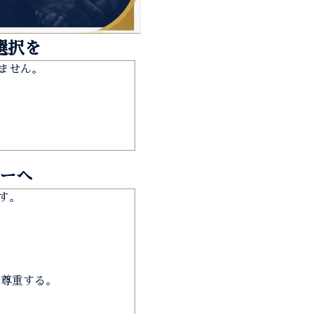
選択を
りません。
ーへ
す。
を尊重する。