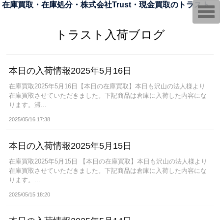
在庫買取・在庫処分・株式会社Trust・現金買取のトラスト
T
o
g
g
トラスト入荷ブログ
l
e
n
a
v
本日の入荷情報2025年5月16日
i
g
在庫買取2025年5月16日【本日の在庫買取】本日も沢山の法人様より
a
在庫買取させていただきました。下記商品は倉庫に入荷した内容にな
t
i
ります。滞...
o
n
2025/05/16 17:38
本日の入荷情報2025年5月15日
在庫買取2025年5月15日 【本日の在庫買取】本日も沢山の法人様より
在庫買取させていただきました。下記商品は倉庫に入荷した内容にな
ります。...
2025/05/15 18:20