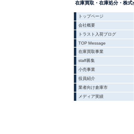
在庫買取・在庫処分・株式会
トップページ
会社概要
トラスト入荷ブログ
TOP Message
在庫買取事業
staff募集
小売事業
役員紹介
業者向け倉庫市
メディア実績